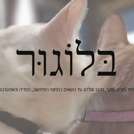
בּלוֹגוּר
יויד מציע, סוקר, מהגג ומלהג על נושאים בתחומי המיחשוב, המדיה והאינטרנט