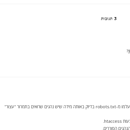
3 תגובות
?
אתה חוסם את הרובוטים. יש רובוטים שיתעלמו מ-robots.txt בדיוק באותה מידה שיש נהגים שרואים בתמרור "עצור"
htac.
נהגים הסוררים.