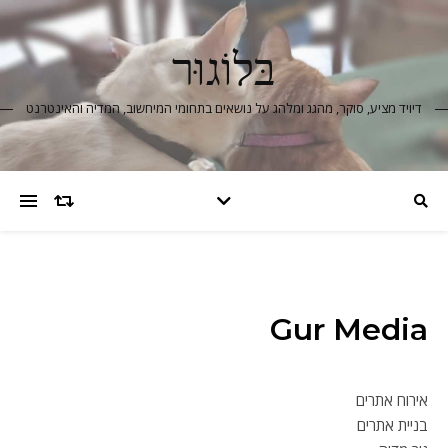
בּלוֹגוּר
דיויד מציע, סוקר, מהגג ומלהג על נושאים בתחומי המיחשוב, המדיה והאינטרנט
Gur Media
אירוח אתרים
בניית אתרים