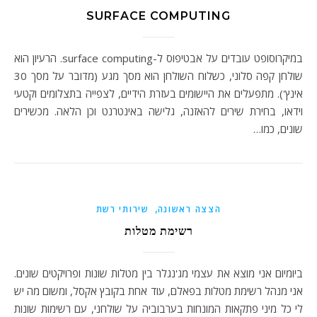
SURFACE COMPUTING
במיקרוסופט עובדים על אבטיפוס ל-surface computing. הרעיון הוא
שולחן קפה סלוני, כשלוח השולחן הוא מסך מגע (מדובר על מסך 30
אינץ'). מתפעלים את היישומים בעזרת הידיים, לצפייה בתצלומים וקטעי
וידאו, בחירת שירים להאזנה, גלישה באינטרנט וכן הלאה. מכשירים
שונים, כמו…
,
הצצה ראשונה
שירותי רשת
רשימת מטלות
ביומיום אני מוצא את עצמי מג'נגלר בין מטלות שונות ופרויקטים שונים.
אני מנהל רשימת מטלות בפאלם, עוד אחת בקובץ אקסל, ומשום מה יש
לי כל מיני פתקאות המונחות בערבוביה על שולחני, עם רשימות שונות