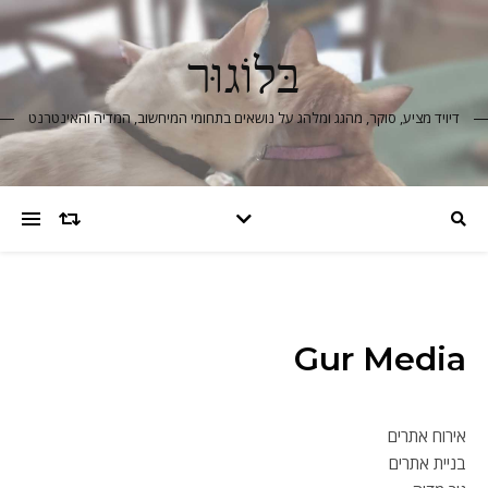
בּלוֹגוּר
דיויד מציע, סוקר, מהגג ומלהג על נושאים בתחומי המיחשוב, המדיה והאינטרנט
Gur Media
אירוח אתרים
בניית אתרים