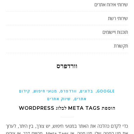
שירותי אירוח אתרים
שירותי רשת
תוכנות ויישומים
תקשורת
וורדפרס
,
,
,
,
GOOGLE
בלוגים
וורדפרס
מנועי חיפוש
קידום
,
אתרים
שיווק אתרים
הוספת META TAGS לבלוג WORDPRESS
כדי לקדם כהלכה את האתר במנועי חיפוש, יש צורך, בין היתר, לערוך
את תגי המטה שלו. תגי מטה, או Meta Tags מהווים דרך, או צירוף