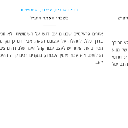
,
,
בניית אתרים
עיצוב
שימושיות
– מנוע חיפוש
בשבחי האתר היעיל
אתרים פראקטיים שבנויים עם דגש על השימושיות, לא זוכים
בדרך כלל, לתהילה על עיצובם הנאה, אבל הם כן מקדמי
Custom Search , מוצר לא מסובך
מכירות. את האתר יש לעצב עבור קהל היעד שלו, דהיינו ציבו
של מנוע
הגולשים, ולא עבור מזמין העבודה; במקרים רבים קורה ההיפך
קף את הידע ותחומי
לא…
 גם יכול