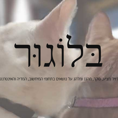
בּלוֹגוּר
יויד מציע, סוקר, מהגג ומלהג על נושאים בתחומי המיחשוב, המדיה והאינטרנט