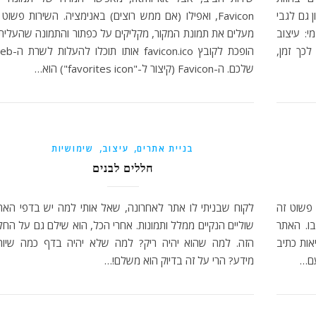
 גם לגבי
Favicon, ואפילו (אם ממש רוצים) באנימציה. השירות פשוט
: עיצוב
מעלים את תמונת המקור, מקליקים על כפתור והתמונה שהעלית
כך זמן,
הופכת לקובץ favicon.ico אותו תוכ
שלכם. ה-Favicon (קיצור ל-"favorites icon") הוא…
,
,
בניית אתרים
עיצוב
שימושיות
חללים לבנים
 פשוט זה
לקוח שבניתי לו אתר לאחרונה, שאל אותי למה יש בדפי האת
בו. האתר
שוליים הנקיים ממלל ותמונות. אחרי הכל, הוא שילם גם על החל
אות כתיב
הזה. למה שהוא יהיה ריק? למה שלא יהיה בדף כמה שיות
עם…
מידע? הרי על זה בדיוק הוא משלם!…