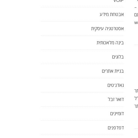
VOiP
 –
אבטחת מידע
ם
לו להעלות לשרת ה-web
אסטרטגיה עיסקית
בינה מלאכותית
בלוגים
בניית אתרים
גאדג'טים
ר
ל
דואר זבל
ר
דומיינים
דפדפנים