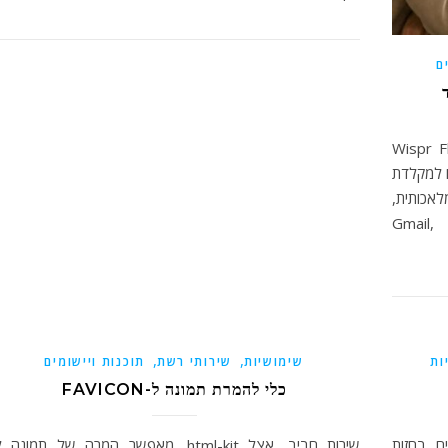
ם
 יותר מכפי שאנחנו מקלידים. Wispr Flow
ו למקלדת
ה מלאכותית,
שפועל כמעט בכל מקום שבו אפשר לכתוב: Gmail,
,
,
ות
שימושיות
שירותי רשת
תוכנות ויישומים
כלי להמרת תמונה ל-FAVICON
ם בחזות
שירות חביב, אצל html-kit, מאפשר המרה של תמונה 