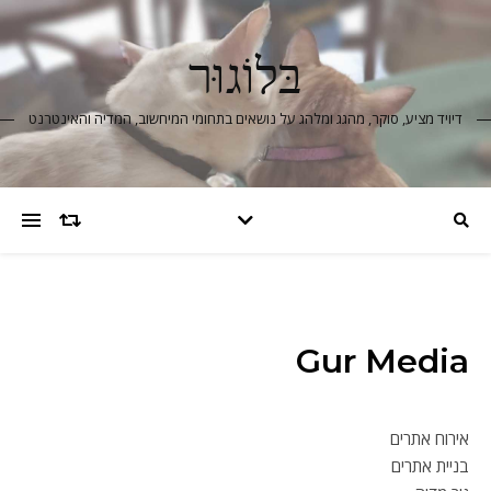
בּלוֹגוּר
דיויד מציע, סוקר, מהגג ומלהג על נושאים בתחומי המיחשוב, המדיה והאינטרנט
Gur Media
אירוח אתרים
בניית אתרים