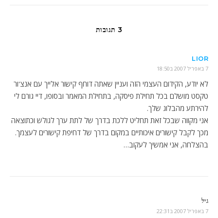
3 תגובות
LIOR
7 באפריל 2007 ב18:50
לא יודע, הקידום העצמי הזה ועניין שאתה דוחף קישור אלייך עם אנצ'ור
טקסט מושלם בכל תחילת פיסקה, בתחילת המאמר ובסופו, דיי גורם לי
להירתע מהבלוג שלך.
אני מקווה שבכל זאת תחליט ללכת בדרך של לתת ערך לגולש וכתוצאה
מכך לקבל קישורים איכותיים במקום בדרך של דחיפת קישורים לעצמך.
בהצלחה, אני אמשיך לעקוב…
גיל
7 באפריל 2007 ב22:31