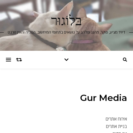
בּלוֹגוּר
דיויד מציע, סוקר, מהגג ומלהג על נושאים בתחומי המיחשוב, המדיה והאינטרנט
Gur Media
אירוח אתרים
בניית אתרים