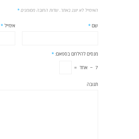
האימייל לא יוצג באתר.
שדות החובה מסומנים
*
שם
*
אימייל
*
מנסים להילחם בספאם:
*
7
−
אחד
=
תגובה