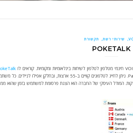
,
,
V
שירותי רשת
תקשורת
POKETALK
okeTalk
שירות של חברה ישראלית בשם Parrot Media. ניתן לחייג לטלפונים קוויים ב-55 ארצות, ובחלקן אפילו לניידים. כל
י ל-50 שיחות בחודש, באורך של עד 10 דקות. המודל העיסקי של החברה הוא הצגת פרסומת למשתמש בזמן שהוא ממ