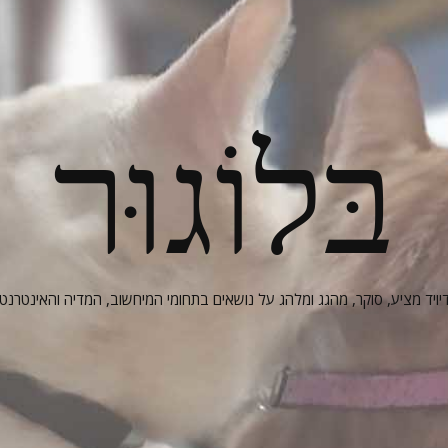
בּלוֹגוּר
יויד מציע, סוקר, מהגג ומלהג על נושאים בתחומי המיחשוב, המדיה והאינטרנט